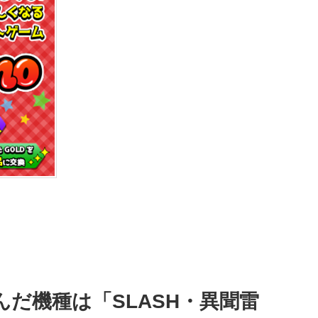
んだ機種は「SLASH・異聞雷