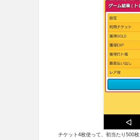
チケット4枚使って、初当たり500枚→そ