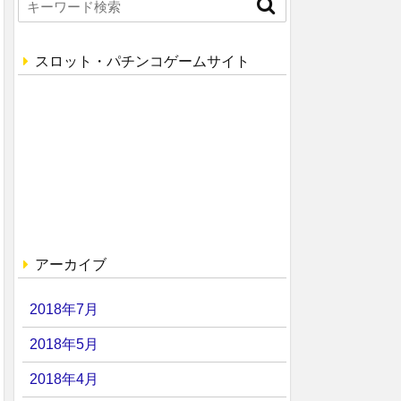
スロット・パチンコゲームサイト
アーカイブ
2018年7月
2018年5月
2018年4月