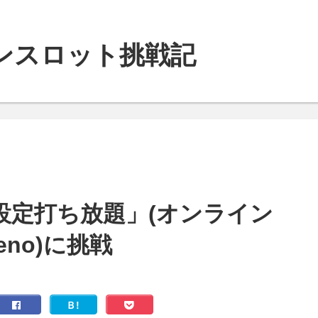
ンスロット挑戦記
設定打ち放題」(オンライン
no)に挑戦
Ｂ!