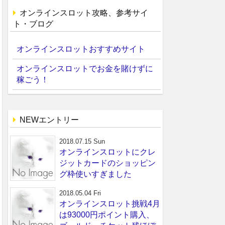
オンラインスロット攻略、参考サイ
ト・ブログ
オンラインスロットおすすめサイト
オンラインスロットでお金を賭けずに
稼ごう！
NEWエントリー
2018.07.15 Sun
オンラインスロットにクレ
ジットカードのショッピン
グ枠使いすぎました
2018.05.04 Fri
オンラインスロット挑戦4月
は93000円ポイント購入、