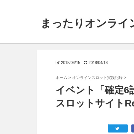
まったりオンライ
2018/04/15
2018/04/18
ホーム
>
オンラインスロット実践記録
>
イベント「確定6
スロットサイトRe