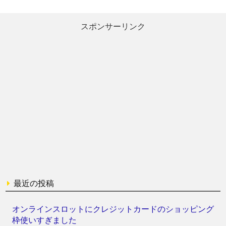
スポンサーリンク
最近の投稿
オンラインスロットにクレジットカードのショッピング
枠使いすぎました