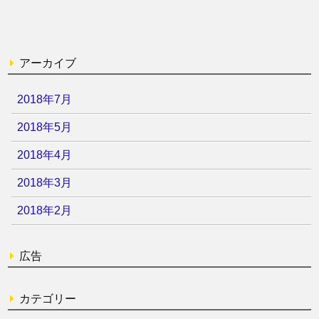
アーカイブ
2018年7月
2018年5月
2018年4月
2018年3月
2018年2月
広告
カテゴリー