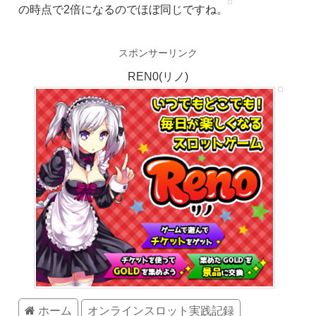
の時点で2倍になるのでほぼ同じですね。
スポンサーリンク
REN0(リノ)
ホーム
オンラインスロット実践記録