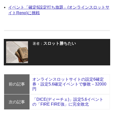
イベント「確定6設定打ち放題」(オンラインスロットサ
イトReno)に挑戦
スロット勝ちたい
著者：
オンラインスロットサイトの設定6確定
前の記事
券・設定5.6確定イベントで惨敗－32000
円
「DICE(ディーチェ)」設定5.6イベント
次の記事
の「FIRE FIRE強」に完全敗北