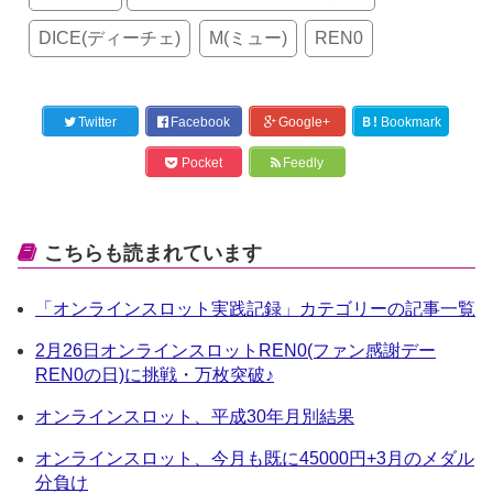
DICE(ディーチェ)
M(ミュー)
REN0
Twitter
Facebook
Google+
Ｂ!
Bookmark
Pocket
Feedly
こちらも読まれています
「オンラインスロット実践記録」カテゴリーの記事一覧
2月26日オンラインスロットREN0(ファン感謝デー
REN0の日)に挑戦・万枚突破♪
オンラインスロット、平成30年月別結果
オンラインスロット、今月も既に45000円+3月のメダル
分負け