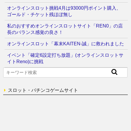
オンラインスロット挑戦4月は93000円ポイント購入、
ゴールド・チケット残ほぼ無し
私のおすすめオンラインスロットサイト「REN0」の店
長のバランス感覚の良さ！
オンラインスロット「幕末KAITEN-誠」に救われました
イベント「確定6設定打ち放題」(オンラインスロットサ
イトReno)に挑戦
スロット・パチンコゲームサイト