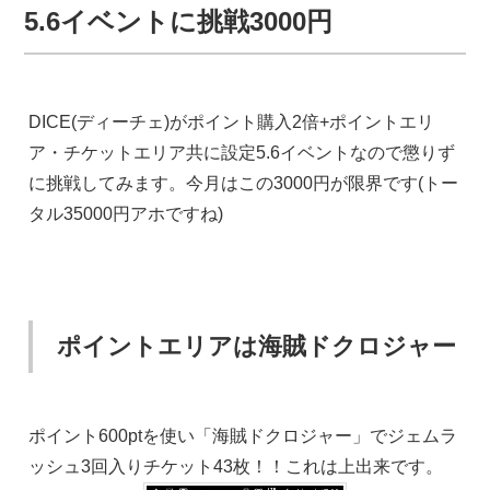
5.6イベントに挑戦3000円
DICE(ディーチェ)がポイント購入2倍+ポイントエリ
ア・チケットエリア共に設定5.6イベントなので懲りず
に挑戦してみます。今月はこの3000円が限界です(トー
タル35000円アホですね)
ポイントエリアは海賊ドクロジャー
ポイント600ptを使い「海賊ドクロジャー」でジェムラ
ッシュ3回入りチケット43枚！！これは上出来です。