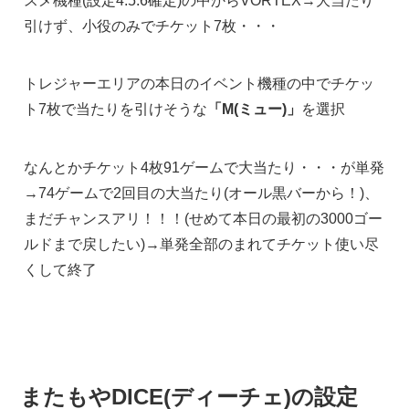
スメ機種(設定4.5.6確定)の中からVORTEX→大当たり
引けず、小役のみでチケット7枚・・・
トレジャーエリアの本日のイベント機種の中でチケッ
ト7枚で当たりを引けそうな
「M(ミュー)」
を選択
なんとかチケット4枚91ゲームで大当たり・・・が単発
→74ゲームで2回目の大当たり(オール黒バーから！)、
まだチャンスアリ！！！(せめて本日の最初の3000ゴー
ルドまで戻したい)→単発全部のまれてチケット使い尽
くして終了
またもやDICE(ディーチェ)の設定