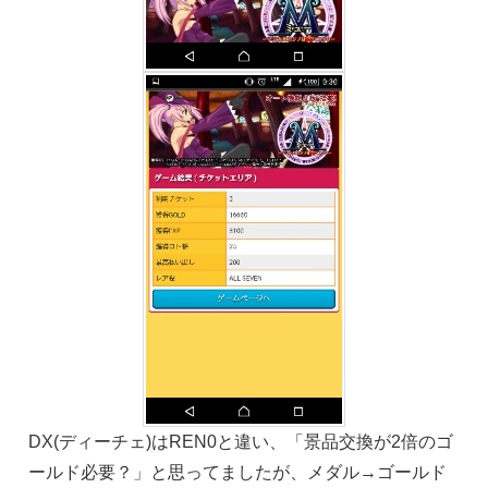
DX(ディーチェ)はREN0と違い、「景品交換が2倍のゴ
ールド必要？」と思ってましたが、メダル→ゴールド